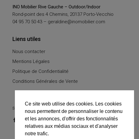
INO Mobilier Rive Gauche – Outdoor/Indoor
Rond-point des 4 Chemins, 20137 Porto-Vecchio
04 95 70 50 43 –
geraldine@inomobilier.com
Liens utiles
Nous contacter
Mentions Légales
Politique de Confidentialité
Conditions Générales de Vente
Ce site web utilise des cookies. Les cookies
SUIVEZ-NOUS
nous permettent de personnaliser le contenu
et les annonces, d'offrir des fonctionnalités
relatives aux médias sociaux et d'analyser
notre trafic.