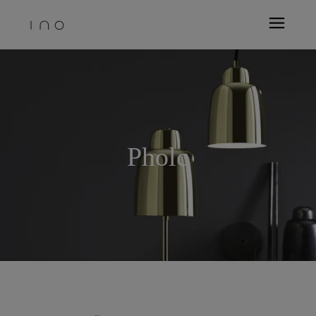
Pholc