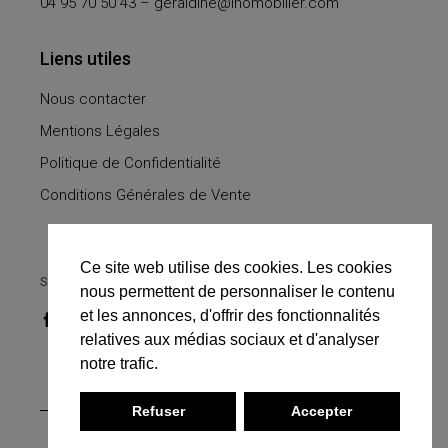
04 95 70 50 43 –
geraldine@inomobilier.com
Liens utiles
Nous contacter
Mentions Légales
Politique de Confidentialité
Conditions Générales de Vente
Ce site web utilise des cookies. Les cookies
SUIVEZ-NOUS
nous permettent de personnaliser le contenu
et les annonces, d'offrir des fonctionnalités
relatives aux médias sociaux et d'analyser
notre trafic.
Refuser
Accepter
© 2021 INO, Tous droits réservés. Site réalisé par