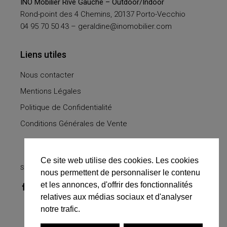
INO Mobilier Rive Gauche – Outdoor/Indoor
Rond-point des 4 Chemins, 20137 Porto-Vecchio
04 95 70 50 43 –
geraldine@inomobilier.com
Liens utiles
Nous contacter
Mentions Légales
Politique de Confidentialité
Conditions Générales de Vente
Ce site web utilise des cookies. Les cookies
SUIVEZ-NOUS
nous permettent de personnaliser le contenu
et les annonces, d'offrir des fonctionnalités
relatives aux médias sociaux et d'analyser
notre trafic.