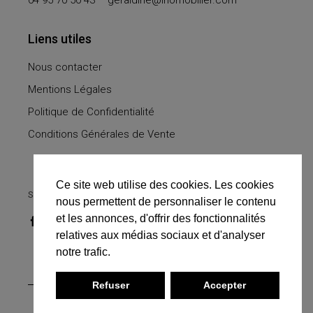
04 95 70 50 43 –
geraldine@inomobilier.com
Liens utiles
Nous contacter
Mentions Légales
Politique de Confidentialité
Conditions Générales de Vente
Ce site web utilise des cookies. Les cookies
SUIVEZ-NOUS
nous permettent de personnaliser le contenu
et les annonces, d'offrir des fonctionnalités
relatives aux médias sociaux et d'analyser
notre trafic.
Refuser
Accepter
© 2021 INO, Tous droits réservés. Site réalisé par