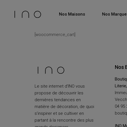
Nos Maisons
Nos Marque
[woocommerce_cart]
Nos 
Boutiq
Literie
Le site internet d’INO vous
Immeu
propose de découvrir les
Vecch
dernières tendances en
04 95 
matière de décoration, de quoi
bouti
s’inspirer et se cultiver en
partant à la rencontre des plus
INO Mo