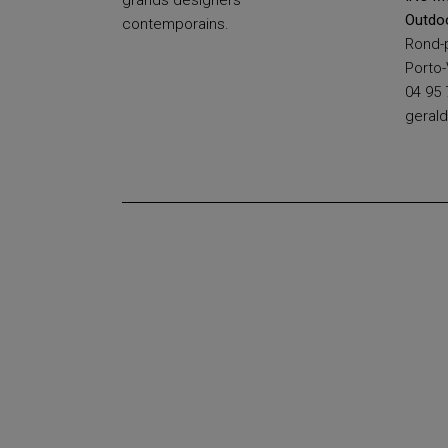
grands designers
Outdo
contemporains.
Rond-
Porto
04 95 
geral